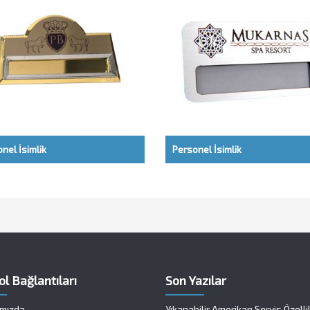
nel İsimlik
Personel İsimlik
ol Bağlantıları
Son Yazılar
mızda
Yıkanabilir Amerikan Servis Özelli