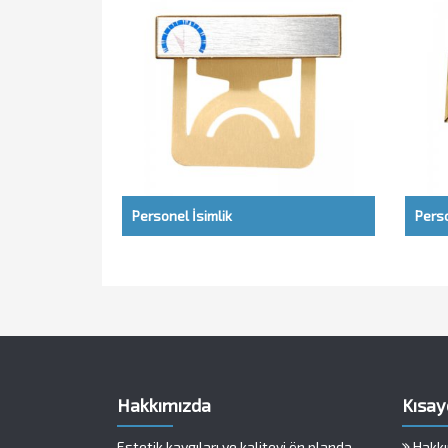
Personel İsimlik
Perso
Hakkımızda
Kısay
Estetik kaygıları ve kaliteyi ön planda
Hakkı