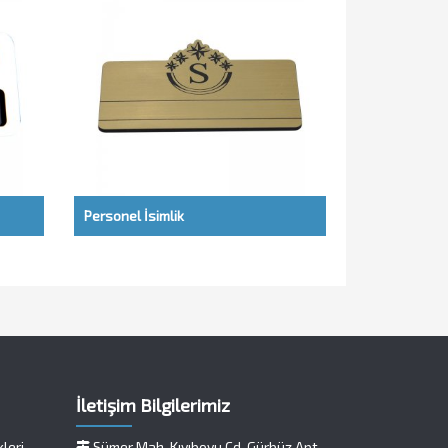
Personel İsimlik
İletişim Bilgilerimiz
kleri
Sümer Mah. Kıyıboyu Cd. Gürbüz Apt.