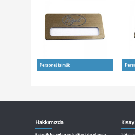
Personel İsimlik
Perso
Hakkımızda
Kısay
Estetik kaygıları ve kaliteyi ön planda
Hakkı