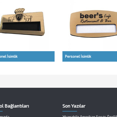
nel İsimlik
Personel İsimlik
ol Bağlantıları
Son Yazılar
mızda
Yıkanabilir Amerikan Servis Özelli