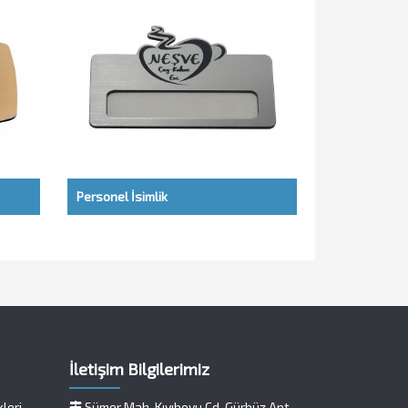
Personel İsimlik
İletişim Bilgilerimiz
kleri
Sümer Mah. Kıyıboyu Cd. Gürbüz Apt.