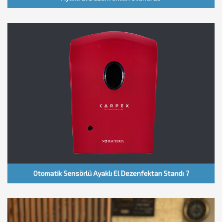
Otomatik Sensörlü Ayaklı El Dezenfektan Standı 7